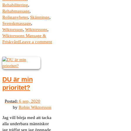
Rehabilitering
,
Rehabmassage
,
Roliganyheter
,
Skänninge
,
Svenskmassage
,
Wiktorsson
,
Wiktorssons
,
Wiktorssons Massage &
Friskvård
Leave a comment
DU är min
prioritet?
by
Robin Wiktorsson
Jag vill börja med att tacka
alla underbara människor
jag träffat sen jag öppnade