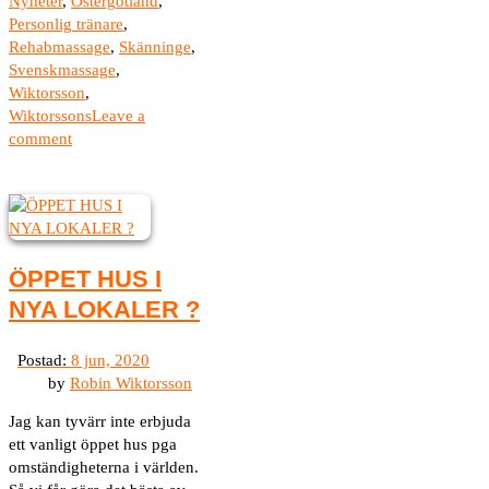
Nyheter
,
Östergötland
,
Personlig tränare
,
Rehabmassage
,
Skänninge
,
Svenskmassage
,
Wiktorsson
,
Wiktorssons
Leave a
comment
ÖPPET HUS I
NYA LOKALER ?
by
Robin Wiktorsson
Jag kan tyvärr inte erbjuda
ett vanligt öppet hus pga
omständigheterna i världen.