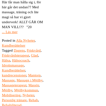
Här får man hålla sig i, för
här går det undan?? Med
massage, träning och lite
magi så har vi gjort
underverk! ALLT GÅR OM
MAN VILL!?? "20
... Läs mer
Posted in
Alla Nyheter
,
Kundberättelser
Tagged
Dagens
,
Friskvård
,
Friskvårdsterapeut
,
Glad
,
Hälsa
,
Hälsocoach
,
Idrottsmassage
,
Kundberättelser
,
kundrecensioner
,
Mantorp
,
Massage
,
Massage i Mjölby
,
Massageterapeut
,
Massör
,
Mjölby
,
Mjölbykommun
,
Mobilisering
,
Nyheter
,
Personlig tränare
,
Rehab
,
Rehabiliterad
,