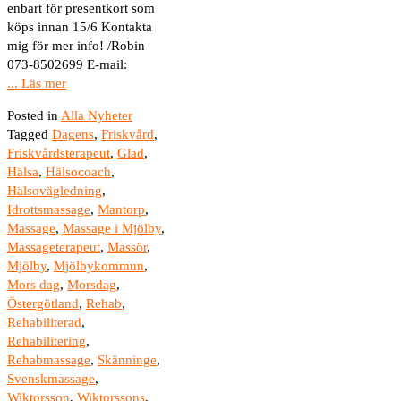
enbart för presentkort som
köps innan 15/6 Kontakta
mig för mer info! /Robin
073-8502699 E-mail:
... Läs mer
Posted in
Alla Nyheter
Tagged
Dagens
,
Friskvård
,
Friskvårdsterapeut
,
Glad
,
Hälsa
,
Hälsocoach
,
Hälsovägledning
,
Idrottsmassage
,
Mantorp
,
Massage
,
Massage i Mjölby
,
Massageterapeut
,
Massör
,
Mjölby
,
Mjölbykommun
,
Mors dag
,
Morsdag
,
Östergötland
,
Rehab
,
Rehabiliterad
,
Rehabilitering
,
Rehabmassage
,
Skänninge
,
Svenskmassage
,
Wiktorsson
,
Wiktorssons
,