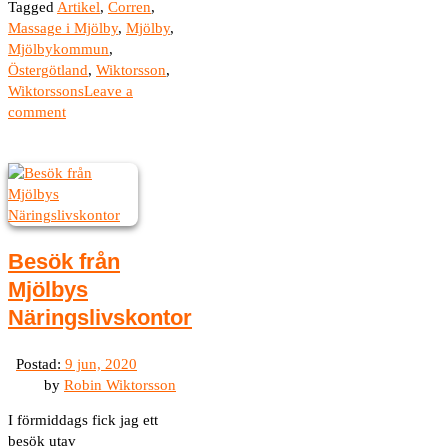
Tagged
Artikel
,
Corren
,
Massage i Mjölby
,
Mjölby
,
Mjölbykommun
,
Östergötland
,
Wiktorsson
,
Wiktorssons
Leave a
comment
Besök från
Mjölbys
Näringslivskontor
by
Robin Wiktorsson
I förmiddags fick jag ett
besök utav