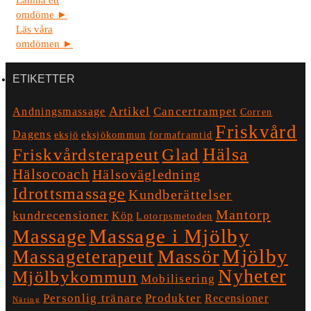
Lämna ett
omdöme ►
Läs våra
omdömen ►
ETIKETTER
Artikel
Cancertrampet
Andningsmassage
Corren
Friskvård
Dagens
eksjö
eksjökommun
formaframtid
Hälsa
Friskvårdsterapeut
Glad
Hälsocoach
Hälsovägledning
Idrottsmassage
Kundberättelser
Mantorp
kundrecensioner
Köp
Lotorpsmetoden
Massage i Mjölby
Massage
Mjölby
Massör
Massageterapeut
Nyheter
Mjölbykommun
Mobilisering
Personlig tränare
Produkter
Recensioner
Näring