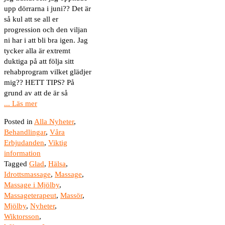
upp dörrarna i juni?? Det är
så kul att se all er
progression och den viljan
ni har i att bli bra igen. Jag
tycker alla är extremt
duktiga på att följa sitt
rehabprogram vilket glädjer
mig?? HETT TIPS? På
grund av att de är så
... Läs mer
Posted in
Alla Nyheter
,
Behandlingar
,
Våra
Erbjudanden
,
Viktig
information
Tagged
Glad
,
Hälsa
,
Idrottsmassage
,
Massage
,
Massage i Mjölby
,
Massageterapeut
,
Massör
,
Mjölby
,
Nyheter
,
Wiktorsson
,