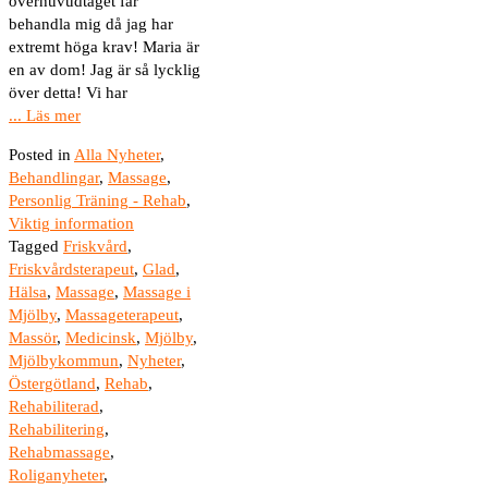
överhuvudtaget får
behandla mig då jag har
extremt höga krav! Maria är
en av dom! Jag är så lycklig
över detta! Vi har
... Läs mer
Posted in
Alla Nyheter
,
Behandlingar
,
Massage
,
Personlig Träning - Rehab
,
Viktig information
Tagged
Friskvård
,
Friskvårdsterapeut
,
Glad
,
Hälsa
,
Massage
,
Massage i
Mjölby
,
Massageterapeut
,
Massör
,
Medicinsk
,
Mjölby
,
Mjölbykommun
,
Nyheter
,
Östergötland
,
Rehab
,
Rehabiliterad
,
Rehabilitering
,
Rehabmassage
,
Roliganyheter
,