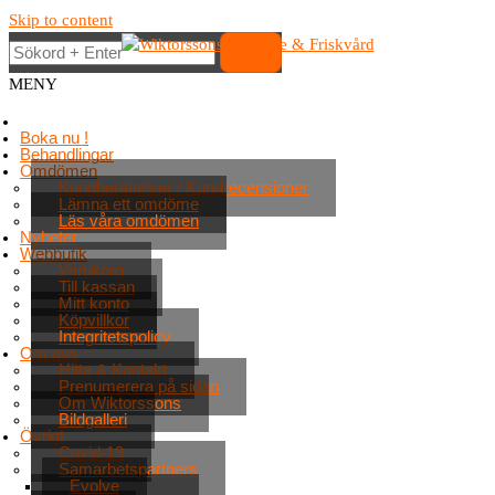
Skip to content
MENY
Boka nu !
Behandlingar
Omdömen
Kundberättelser / Kundrecensioner
Lämna ett omdöme
Läs våra omdömen
Nyheter
Webbutik
Varukorg
Till kassan
Mitt konto
Köpvillkor
Integritetspolicy
Om oss
Hitta & Kontakt
Prenumerera på sidan
Om Wiktorssons
Bildgalleri
Övrigt
Covid-19
Samarbetspartners
Evolve