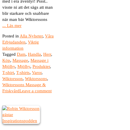
med i era äventyr! Pssst..
visste ni att det sägs att man
blir starkare och snabbare
när man bär Wiktorssons
... Läs mer
Posted in
Alla Nyheter
,
Våra
Erbjudanden
,
Viktig
information
Tagged
Dam
,
Handla
,
Herr
,
Köp
,
Massage
,
Massage i
Mjölby
,
Mjölby
,
Produkter
,
T-shirt
,
T-shirts
,
Varor
,
Wiktorsson
,
Wiktorssons
,
Wiktorssons Massage &
Friskvård
Leave a comment