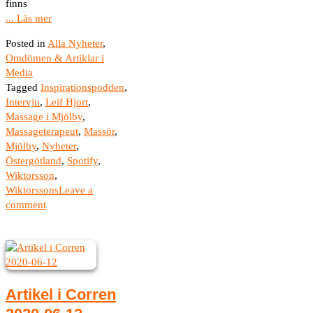
finns
... Läs mer
Posted in
Alla Nyheter
,
Omdömen & Artiklar i
Media
Tagged
Inspirationspodden
,
Intervju
,
Leif Hjort
,
Massage i Mjölby
,
Massageterapeut
,
Massör
,
Mjölby
,
Nyheter
,
Östergötland
,
Spotify
,
Wiktorsson
,
Wiktorssons
Leave a
comment
Artikel i Corren