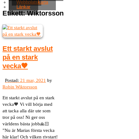
Webbplatskarta
Länkar
Etikett:
Wiktorsson
Ett starkt avslut
på en stark
vecka🧡
by
Robin Wiktorsson
Ett starkt avslut på en stark
vecka🧡 Vi vill börja med
att tacka alla där ute som
tror på oss! Ni ger oss
världens bästa jobb🙏🏻
”Nu är Marias första vecka
här klar! Och vilken rivstart!