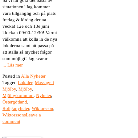
Så vi får göra det bästa av
situationen! Jag kommer
vara tillgänglig och på plats
fredag & lördag denna
vecka! 12e och 13e juni
klockan 09:00-12:30! Varmt
välkomna att kolla in de nya
lokalerna samt att passa på
att ställa så mycket frågor
som möjligt! Jag svarar
... Läs mer
Posted in
Alla Nyheter
Tagged
Lokaler
,
Massage i
Mjölby
,
Mjölby
,
Mjölbykommun
,
Nyheter
,
Östergötland
,
Roliganyheter
,
Wiktorsson
,
Wiktorssons
Leave a
comment