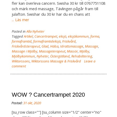
fler kan överleva cancern. Swisha 30 kr till 0767751108
och märk med massage, Tävlingen pågår fram till
julafton. Swishar du 30 kr har du en chans att
... Läs mer
Posted in
Alla Nyheter
Tagged
Artikel
,
Cancertrampet
,
eksjö
,
eksjökommun
,
forma
,
formaframtid
,
formaframtideksjö
,
Friskvård
,
Friskvårdsterapeut
,
Glad
,
Hälsa
,
Idrottsmassage
,
Massage
,
Massage i Mjölby
,
Massageterapeut
,
Massör
,
Mjölby
,
Mjölbykommun
,
Nyheter
,
Östergötland
,
Rehabilitering
,
Wiktorssons
,
Wiktorssons Massage & Friskvård
Leave a
comment
WOW ? Cancertrampet 2020
[su_row class=""] [su_column size="1/2" center="no"