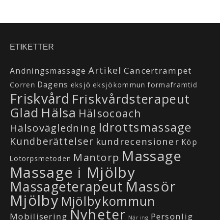
ETIKETTER
Artikel
Cancertrampet
Andningsmassage
Dagens
Corren
eksjö
eksjökommun
formaframtid
Friskvård
Friskvårdsterapeut
Hälsa
Glad
Hälsocoach
Idrottsmassage
Hälsovägledning
Kundberättelser
kundrecensioner
Köp
Massage
Mantorp
Lotorpsmetoden
Massage i Mjölby
Massör
Massageterapeut
Mjölby
Mjölbykommun
Nyheter
Mobilisering
Personlig
Näring