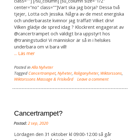
class=""] [/su_column] [su_column size="1/2"
center="no" class=""]Vart ska jag börja? Dessa två
tjejer, Lotta och Jessika. Några av de mest energiska
och underbaraste kvinnor jag träffat! Vilket driv!
Vilken glädje de spred idag ? Klockrent engagerat av
@cancertrampet och väldigt bra uppstyrt hos
@traningstudio! Vi människor är så in i helsikes
underbara om vi bara vill!
... Läs mer
Posted in
Alla Nyheter
Tagged
Cancertrampet
,
Nyheter
,
Roliganyheter
,
Wiktorssons
,
Wiktorssons Massage & Friskvård
Leave a comment
Cancertrampet?
Lördagen den 31 oktober kl 09:00-12:00 så går