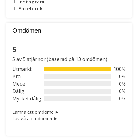
Instagram
Facebook
Omdömen
5
Rated
5 av 5 stjärnor (baserad på 13 omdömen)
5
out
Utmärkt
100%
of
Bra
0%
5
Medel
0%
Dålig
0%
Mycket dålig
0%
Lämna ett omdöme ►
Läs våra omdömen ►