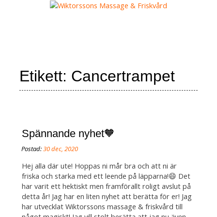
Skip
to
content
MENY
Etikett:
Cancertrampet
Spännande nyhet🧡
Hej alla där ute! Hoppas ni mår bra och att ni är
friska och starka med ett leende på läpparna!😄 Det
har varit ett hektiskt men framförallt roligt avslut på
detta år! Jag har en liten nyhet att berätta för er! Jag
har utvecklat Wiktorssons massage & friskvård till
något magiskt! Jag vill stolt berätta att jag nu även