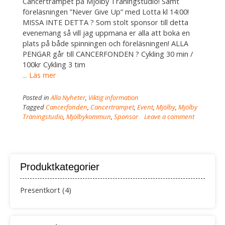
Cancertrampet på Mjölby Träningstudio! Samt
föreläsningen ”Never Give Up” med Lotta kl 14:00!
MISSA INTE DETTA ? Som stolt sponsor till detta
evenemang så vill jag uppmana er alla att boka en
plats på både spinningen och föreläsningen! ALLA
PENGAR går till CANCERFONDEN ? Cykling 30 min /
100kr Cykling 3 tim
... Läs mer
Posted in
Alla Nyheter
,
Viktig information
Tagged
Cancerfonden
,
Cancertrampet
,
Event
,
Mjölby
,
Mjölby
Träningstudio
,
Mjölbykommun
,
Sponsor
Leave a comment
Produktkategorier
Presentkort
(4)