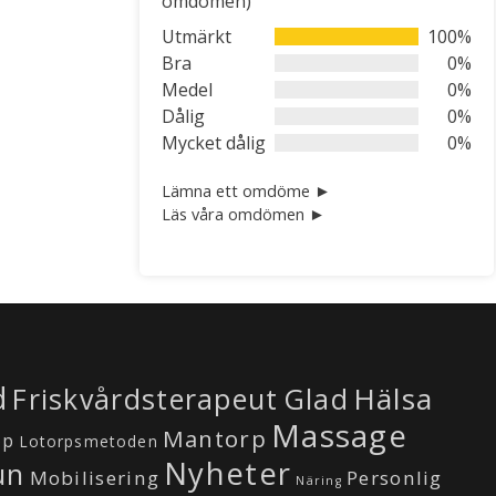
omdömen)
out
of
Utmärkt
100%
5
Bra
0%
Medel
0%
Dålig
0%
Mycket dålig
0%
Lämna ett omdöme ►
Läs våra omdömen ►
d
Hälsa
Friskvårdsterapeut
Glad
Massage
Mantorp
öp
Lotorpsmetoden
Nyheter
un
Mobilisering
Personlig
Näring