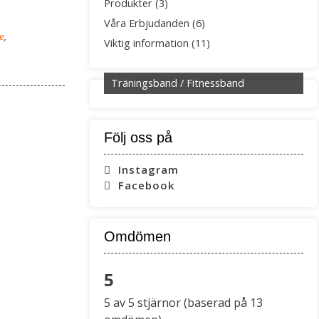
Produkter
(3)
Våra Erbjudanden
(6)
e
,
Viktig information
(11)
Träningsband / Fitnessband
Följ oss på
Instagram
Facebook
Omdömen
5
Rated
5 av 5 stjärnor (baserad på 13
5