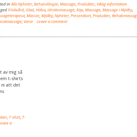
ted in
Alla Nyheter
,
Behandlingar
,
Massage
,
Produkter
,
Viktig information
gged
Friskvård
,
Glad
,
Hälsa
,
Idrottsmassage
,
Köp
,
Massage
,
Massage i Mjölby
,
ssageterapeut
,
Massör
,
Mjölby
,
Nyheter
,
Presentkort
,
Produkter
,
Rehabmassag
enskmassage
,
Varor
Leave a comment
rt av mig så
hem t-shirts
 ni att det
ons
kter
,
T-shirt
,
T-
Leave a