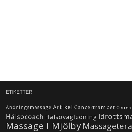
ETIKETTER
Artikel
Cancertrampet
Andningsmassage
Corren
Idrottsm
Hälsocoach
Hälsovägledning
Massage i Mjölby
Massageter