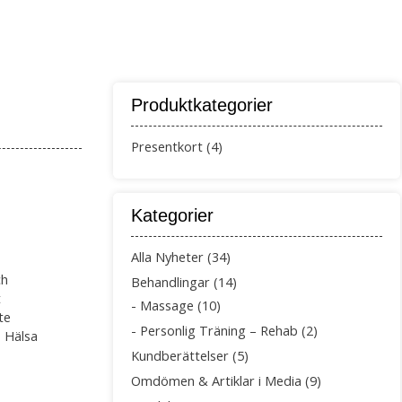
IK
OM OSS
ÖVRIGT
Produktkategorier
Presentkort
(4)
Kategorier
Alla Nyheter
(34)
ch
Behandlingar
(14)
t
Massage
(10)
te
Personlig Träning – Rehab
(2)
? Hälsa
Kundberättelser
(5)
Omdömen & Artiklar i Media
(9)