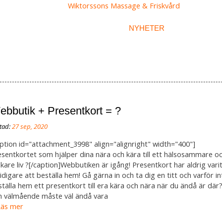
NDLINGAR
OMDÖMEN
NYHETER
WEBBUT
ebbutik + Presentkort = ?
aption id="attachment_3998" align="alignright" width="400"]
esentkortet som hjälper dina nära och kära till ett hälsosammare o
skare liv ?[/caption]Webbutiken är igång! Presentkort har aldrig vari
digare att beställa hem! Gå gärna in och ta dig en titt och varför in
tälla hem ett presentkort till era kära och nära när du ändå är där
 välmående måste väl ändå vara
 Läs mer