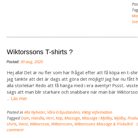
Pos
Ta
Ma
Sv
Wiktorssons T-shirts ?
Hej alla! Det är nu fler som har frågat efter att få köpa en t-shi
jag tänkte att det är dags att göra det möjligt! Jag har nu fått 
alla storlekar! Redo att få hänga med i era äventyr! Pssst.. visste
sägs att man blir starkare och snabbare när man bär Wiktorss
... Läs mer
Posted in
Alla Nyheter
,
Våra Erbjudanden
,
Viktig information
Tagged
Dam
,
Handla
,
Herr
,
Köp
,
Massage
,
Massage i Mjölby
,
Mjölby
,
Produ
shirts
,
Varor
,
Wiktorsson
,
Wiktorssons
,
Wiktorssons Massage & Friskvård
comment