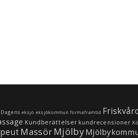
Friskvår
Dagens
eksjö
eksjökommun
formaframtid
assage
Kundberättelser
kundrecensioner
K
Mjölby
Massör
apeut
Mjölbykomm