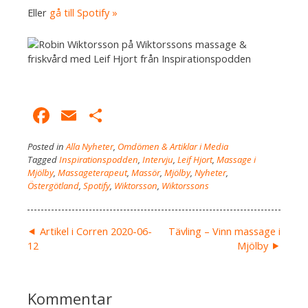
Eller
gå till Spotify »
Facebook
Email
Dela
Posted in
Alla Nyheter
,
Omdömen & Artiklar i Media
Tagged
Inspirationspodden
,
Intervju
,
Leif Hjort
,
Massage i
Mjölby
,
Massageterapeut
,
Massör
,
Mjölby
,
Nyheter
,
Östergötland
,
Spotify
,
Wiktorsson
,
Wiktorssons
Inläggsnavigering
Artikel i Corren 2020-06-
Tävling – Vinn massage i
12
Mjölby