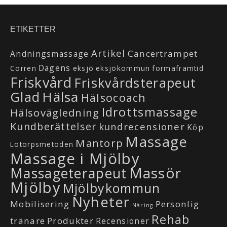
ETIKETTER
Artikel
Cancertrampet
Andningsmassage
Dagens
Corren
eksjö
eksjökommun
formaframtid
Friskvård
Friskvårdsterapeut
Hälsa
Glad
Hälsocoach
Idrottsmassage
Hälsovägledning
Kundberättelser
kundrecensioner
Köp
Massage
Mantorp
Lotorpsmetoden
Massage i Mjölby
Massör
Massageterapeut
Mjölby
Mjölbykommun
Nyheter
Mobilisering
Personlig
Näring
Rehab
tränare
Produkter
Recensioner