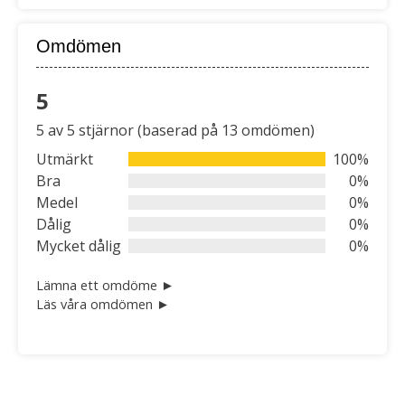
Omdömen
5
Rated
5 av 5 stjärnor (baserad på 13 omdömen)
5
out
Utmärkt
100%
of
Bra
0%
5
Medel
0%
Dålig
0%
Mycket dålig
0%
Lämna ett omdöme ►
Läs våra omdömen ►