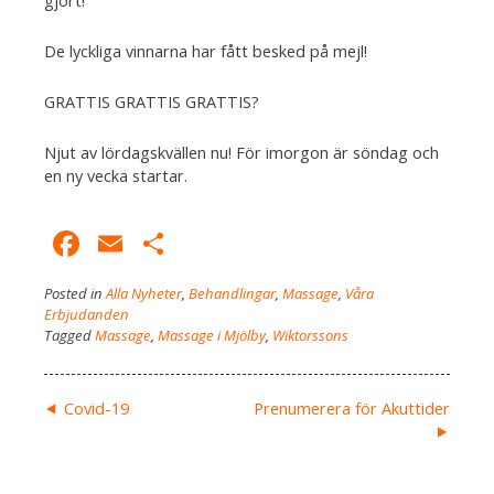
gjort!
De lyckliga vinnarna har fått besked på mejl!
GRATTIS GRATTIS GRATTIS?
Njut av lördagskvällen nu! För imorgon är söndag och
en ny vecka startar.
Facebook
Email
Dela
Posted in
Alla Nyheter
,
Behandlingar
,
Massage
,
Våra
Erbjudanden
Tagged
Massage
,
Massage i Mjölby
,
Wiktorssons
Inläggsnavigering
Covid-19
Prenumerera för Akuttider