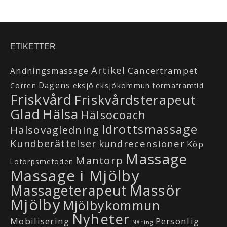
ETIKETTER
Artikel
Cancertrampet
Andningsmassage
Dagens
Corren
eksjö
eksjökommun
formaframtid
Friskvård
Friskvårdsterapeut
Hälsa
Glad
Hälsocoach
Idrottsmassage
Hälsovägledning
Kundberättelser
kundrecensioner
Köp
Massage
Mantorp
Lotorpsmetoden
Massage i Mjölby
Massör
Massageterapeut
Mjölby
Mjölbykommun
Nyheter
Mobilisering
Personlig
Näring