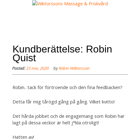
Skip
to
content
MENY
Kundberättelse: Robin
Quist
by
Robin Wiktorsson
Robin.. tack för förtroende och den fina feedbacken?
Detta får mig tårögd gång på gång. Vilket kvitto!
Det hårda jobbet och de engagemang som Robin har
lagt på dessa veckor är helt j*kla otroligt!
Hatten av!