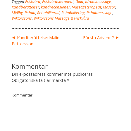
Tagged
Friskvård
,
Friskvårdsterapeut
,
Glad
,
Idrottsmassage
,
Kundberättelser
,
kundrecensioner
,
Massageterapeut
,
Massör
,
Mjölby
,
Rehab
,
Rehabiliterad
,
Rehabilitering
,
Rehabmassage
,
Wiktorssons
,
Wiktorssons Massage & Friskvård
Inläggsnavigering
Kundberättelse: Malin
Första Advent ?
Pettersson
Din e-postadress kommer inte publiceras.
Obligatoriska fält är märkta
*
Kommentar