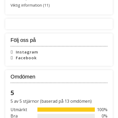
Viktig information
(11)
Följ oss på
Instagram
Facebook
Omdömen
5
Rated
5 av 5 stjärnor (baserad på 13 omdömen)
5
out
Utmärkt
100%
of
Bra
0%