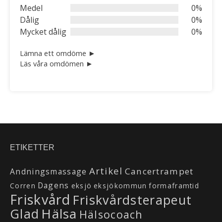
5
Medel
0%
Dålig
0%
Mycket dålig
0%
Lämna ett omdöme ►
Läs våra omdömen ►
ETIKETTER
Artikel
Cancertrampet
Andningsmassage
Dagens
Corren
eksjö
eksjökommun
formaframtid
Friskvård
Friskvårdsterapeut
Hälsa
Glad
Hälsocoach