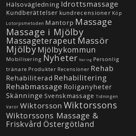
Idrottsmassage
Hälsovägledning
Kundberättelser
kundrecensioner
Köp
Massage
Mantorp
Lotorpsmetoden
Massage i Mjölby
Massör
Massageterapeut
Mjölby
Mjölbykommun
Nyheter
Mobilisering
Personlig
Näring
Rehab
tränare
Produkter
Recensioner
Rehabilitering
Rehabiliterad
Rehabmassage
Roliganyheter
Skänninge
Svenskmassage
Tidningen
Wiktorssons
Wiktorsson
Varor
Wiktorssons Massage &
Friskvård
Östergötland