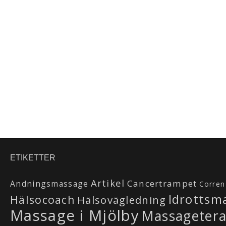
ETIKETTER
Artikel
Cancertrampet
Andningsmassage
Corren
Idrottsm
Hälsocoach
Hälsovägledning
Massage i Mjölby
Massageter