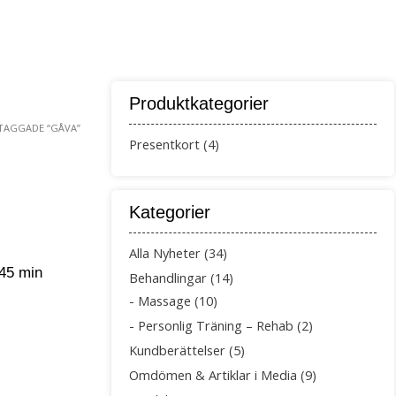
IK
OM OSS
ÖVRIGT
Produktkategorier
TAGGADE “GÅVA”
Presentkort
(4)
Kategorier
Alla Nyheter
(34)
45 min
Behandlingar
(14)
Massage
(10)
Personlig Träning – Rehab
(2)
Kundberättelser
(5)
Omdömen & Artiklar i Media
(9)