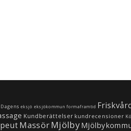
Friskvår
Dagens
eksjö
eksjökommun
formaframtid
assage
Kundberättelser
kundrecensioner
K
Mjölby
Massör
apeut
Mjölbykomm