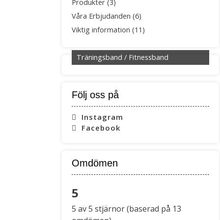
Produkter
(3)
Våra Erbjudanden
(6)
Viktig information
(11)
Träningsband / Fitnessband
Följ oss på
Instagram
Facebook
Omdömen
5
Rated
5 av 5 stjärnor (baserad på 13
5