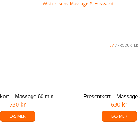
NDLINGAR
OMDÖMEN
NYHETER
WEBBUT
HEM
/ PRODUKTER 
kort – Massage 60 min
Presentkort – Massage 
730
kr
630
kr
LÄS MER
LÄS MER