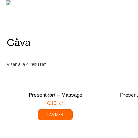
Skip
to
content
BOKA NU !
BEHA
Gåva
Visar alla 4 resultat
Presentkort – Massage
Present
630
kr
LÄS MER