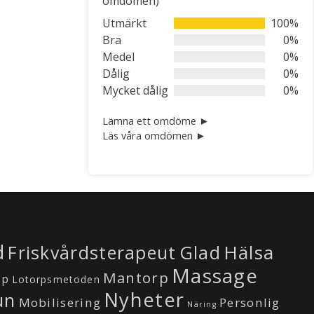
omdömen)
out
of
Utmärkt
100%
5
Bra
0%
Medel
0%
Dålig
0%
Mycket dålig
0%
Lämna ett omdöme ►
Läs våra omdömen ►
d
Hälsa
Friskvårdsterapeut
Glad
Massage
Mantorp
öp
Lotorpsmetoden
Nyheter
un
Mobilisering
Personlig
Näring